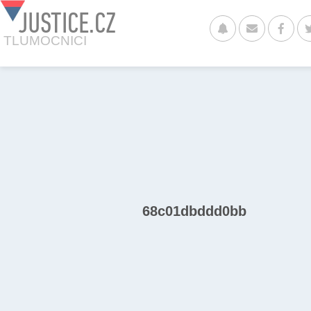
JUSTICE.CZ
TLUMOCNICI
68c01dbddd0bb