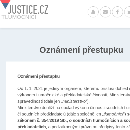
JUSTICE.CZ
TLUMOCNICI
Oznámení přestupku
Oznámení přestupku
Od 1. 1. 2021 je jediným orgánem, kterému přísluší dohled
výkonem tlumočnické a překladatelské činnosti, Ministerst
spravedlnosti (dále jen „
ministerstvo
“).
Ministerstvo dohlíží na soulad výkonu činnosti soudních tl
či soudních předkladatelů (dále společně jen „
tlumočníci
“)
s
zákonem č. 354/2019 Sb., o soudních tlumočnících a so
překladatelích,
a podzákonnými právními předpisy tento z