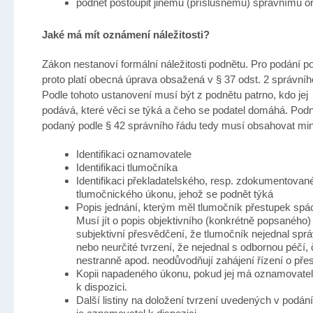
podnět postoupit jinému (příslušnému) správnímu o
Jaké má mít oznámení náležitosti?
Zákon nestanoví formální náležitosti podnětu. Pro podání p
proto platí obecná úprava obsažená v § 37 odst. 2 správníh
Podle tohoto ustanovení musí být z podnětu patrno, kdo jej
podává, které věci se týká a čeho se podatel domáhá. Pod
podaný podle § 42 správního řádu tedy musí obsahovat mi
Identifikaci oznamovatele
Identifikaci tlumočníka
Identifikaci překladatelského, resp. zdokumentovan
tlumočnického úkonu, jehož se podnět týká
Popis jednání, kterým měl tlumočník přestupek spá
Musí jít o popis objektivního (konkrétně popsaného) 
subjektivní přesvědčení, že tlumočník nejednal spr
nebo neurčité tvrzení, že nejednal s odbornou péčí, 
nestranně apod. neodůvodňují zahájení řízení o pře
Kopii napadeného úkonu, pokud jej má oznamovatel
k dispozici.
Další listiny na doložení tvrzení uvedených v podání