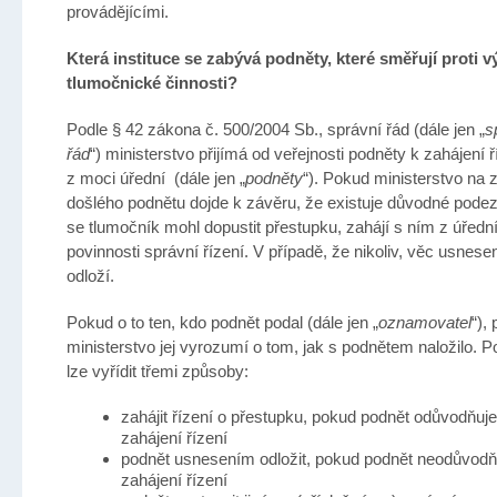
provádějícími.
Která instituce se zabývá podněty, které směřují proti 
tlumočnické činnosti?
Podle § 42 zákona č. 500/2004 Sb., správní řád (dále jen „
s
řád
“) ministerstvo přijímá od veřejnosti podněty k zahájení ř
z moci úřední (dále jen „
podněty
“). Pokud ministerstvo na 
došlého podnětu dojde k závěru, že existuje důvodné podez
se tlumočník mohl dopustit přestupku, zahájí s ním z úředn
povinnosti správní řízení. V případě, že nikoliv, věc usnes
odloží.
Pokud o to ten, kdo podnět podal (dále jen „
oznamovatel
“),
ministerstvo jej vyrozumí o tom, jak s podnětem naložilo. P
lze vyřídit třemi způsoby:
zahájit řízení o přestupku, pokud podnět odůvodňuje
zahájení řízení
podnět usnesením odložit, pokud podnět neodůvodň
zahájení řízení