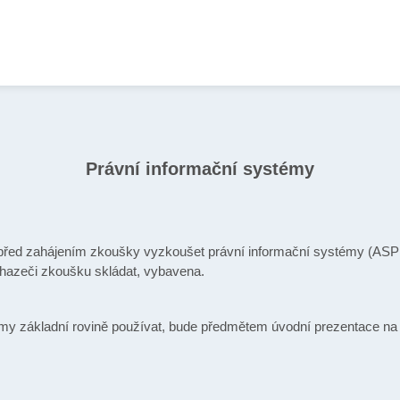
Právní informační systémy
před zahájením zkoušky vyzkoušet právní informační systémy (ASPI
chazeči zkoušku skládat, vybavena.
émy základní rovině používat, bude předmětem úvodní prezentace n