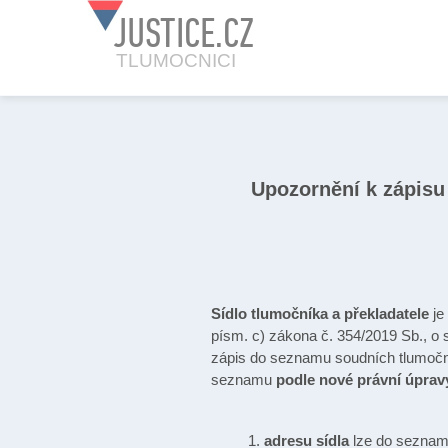
JUSTICE.CZ
TLUMOCNICI
Upozornění k zápisu
Sídlo tlumočníka a překladatele
j
písm. c) zákona č. 354/2019 Sb., o 
zápis do seznamu soudních tlumočník
seznamu
podle nové právní úprav
adresu sídla
lze do seznam