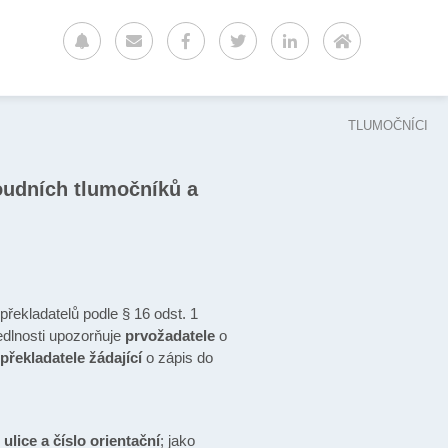
TLUMOČNÍCI
oudních tlumočníků a
ekladatelů podle § 16 odst. 1
edlnosti upozorňuje
prvožadatele
o
překladatele žádající
o zápis do
ulice a číslo orientační
; jako