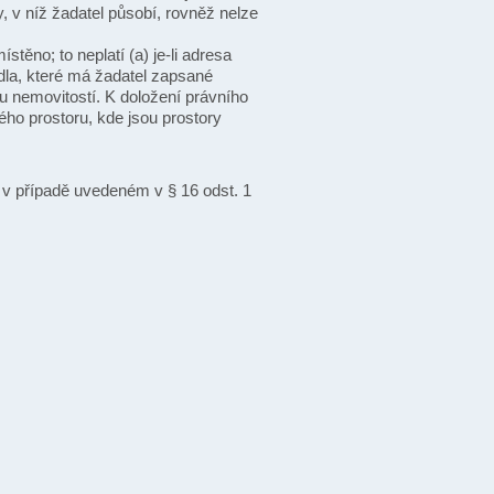
 v níž žadatel působí, rovněž nelze
místěno; to neplatí (a) je-li adresa
ídla, které má žadatel zapsané
ru nemovitostí. K doložení právního
ého prostoru, kde jsou prostory
v případě uvedeném v § 16 odst. 1