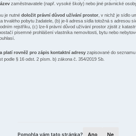
název
zaměstnavatele (např. vysoké školy) nebo jiné právnické osoby,
mu je nutné
doložit právní důvod užívání prostor
, v nichž je sídlo u
a trvalého pobytu žadatele, (b) je-li adresa sídla totožná s adresou s
ím rejstříku, (c) lze-li právní důvod užívání prostor zjistit z katast
postačí písemné prohlášení vlastníka nemovitosti, bytu nebo nebytov
ouhlasí.
 platí rovněž pro zápis kontaktní adresy
zapisované do seznamu 
st podle § 16 odst. 2 písm. b) zákona č. 354/2019 Sb.
Pomohla vám tato stránka?
Ano
Ne