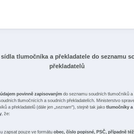
 sídla tlumočníka a překladatele do seznamu s
překladatelů
e
údajem povinně zapisovaným
do seznamu soudních tlumočníků a př
soudních tlumočnících a soudních překladatelích. Ministerstvo sprav
ů a překladatelů (dále jen „
seznam
“), stejně tak jako
tlumočníky a 
y
, že:
u zapsat pouze ve formátu
obec, číslo popisné, PSČ, případně též 