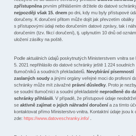
zpřístupněna
prvním přihlášením držitele do datové schránk
nejpozději však 15. dnem
po dni, kdy mu byly přístupové úd
doručeny. K doručení přitom může dojít jak převzetím obálky
s přístupovými údaji nebo doručením datové zprávy, tak i ná
doručením (tzv. fikcí doručení), tj. uplynutím 10 dnů od ozná
uložení zásilky na poště.
Podle aktuálních údajů poskytnutých Ministerstvem vnitra se 
5. 2021 nepřihlásilo do datové schránky ještě 1 224 soudních
tlumočníků a soudních překladatelů.
Nevybírání písemností
zaslaných soudy
a jinými orgány veřejné moci do profesní d
schránky může mít závažné
právní důsledky
. Proto je nezb
se soudní tlumočníci a soudní překladatelé
neprodleně do d
schránky přihlásili
. V případě, že přístupové údaje neobdržel
se
aktivně zajímat o jejich náhradní doručení
a za tímto ú
kontaktovat přímo Ministerstvo vnitra. Kontaktní údaje jsou k 
zde:
https://www.datoveschranky.info/
.