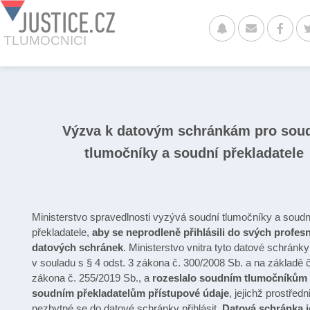
JUSTICE.CZ
TLUMOCNICI
Výzva k datovým schránkám pro sou
tlumočníky a soudní překladatele
Ministerstvo spravedlnosti vyzývá soudní tlumočníky a soudn
překladatele,
aby se neprodleně přihlásili do svých profes
datových schránek
. Ministerstvo vnitra tyto datové schránky 
v souladu s § 4 odst. 3 zákona č. 300/2008 Sb. a na základě čl
zákona č. 255/2019 Sb., a
rozeslalo soudním tlumočníkům
soudním překladatelům přístupové údaje
, jejichž prostředn
nezbytné se do datové schránky přihlásit.
Datová schránka j