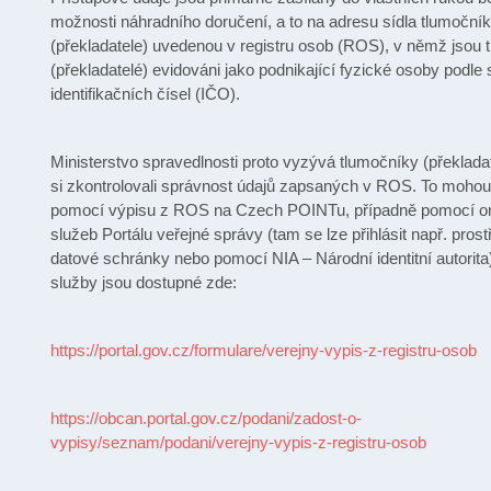
možnosti náhradního doručení, a to na adresu sídla tlumoční
(překladatele) uvedenou v registru osob (ROS), v němž jsou 
(překladatelé) evidováni jako podnikající fyzické osoby podle
identifikačních čísel (IČO).
Ministerstvo spravedlnosti proto vyzývá tlumočníky (překladat
si zkontrolovali správnost údajů zapsaných v ROS. To mohou 
pomocí výpisu z ROS na Czech POINTu, případně pomocí on
služeb Portálu veřejné správy (tam se lze přihlásit např. pros
datové schránky nebo pomocí NIA – Národní identitní autorita
služby jsou dostupné zde:
https://portal.gov.cz/formulare/verejny-vypis-z-registru-osob
https://obcan.portal.gov.cz/podani/zadost-o-
vypisy/seznam/podani/verejny-vypis-z-registru-osob