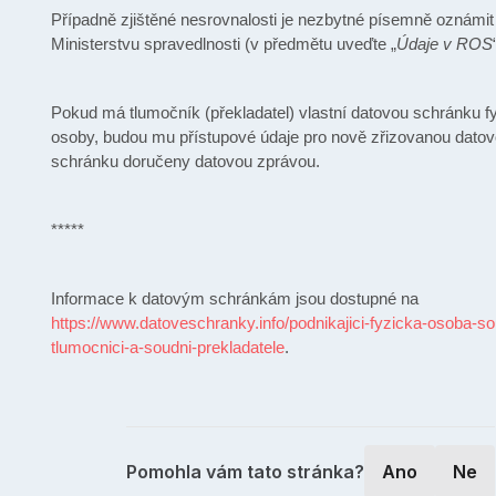
Případně zjištěné nesrovnalosti je nezbytné písemně oznámit
Ministerstvu spravedlnosti (v předmětu uveďte „
Údaje v ROS
Pokud má tlumočník (překladatel) vlastní datovou schránku f
osoby, budou mu přístupové údaje pro nově zřizovanou dato
schránku doručeny datovou zprávou.
*****
Informace k datovým schránkám jsou dostupné na
https://www.datoveschranky.info/podnikajici-fyzicka-osoba-so
tlumocnici-a-soudni-prekladatele
.
Pomohla vám tato stránka?
Ano
Ne