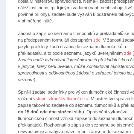
došla Ministerstvu spravedlnosti. Nemá-li žádost předepsa
náležitosti nebo trpí-li jinými vadami (např. neobsahuje-li v
povinné přílohy), žadatel bude vyzván k odstranění takový
v přiměřené lhůtě.
Žádost o zápis do seznamu tlumočníků a překladatelů se 
na předepsaném formuláři dostupném
zde
. V žádosti žadat
jazyk, pro který žádá o zápis do seznamu tlumočníků a
překladatelů, a to podle seznamu jazyků uveřejněném
zde
(
žadatel hodlá vykonávat tlumočnickou či překladatelskou č
v jazyce, který není uveden, může kontaktovat Ministerstv
spravedlnosti s odůvodněnou žádostí o zařazení tohoto jaz
seznam
).
Splní-li žadatel podmínky pro výkon tlumočnické činnosti v
složení
vstupní zkoušky tlumočníka
, Ministerstvo spravedl
zapíše takového žadatele do seznamu tlumočníků a překla
do 15 dnů ode dne složení slibu
. Oprávnění vykonávat
tlumočnickou činnost vzniká zápisem do seznamu tlumočn
překladatelů. Rozhodnutí o zápisu do seznamu se písemně
nevyhotovuje a nabývá právní moci zápisem do seznamu