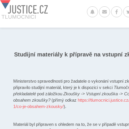
JUSTICE.CZ
TLUMOCNICI
Studijní materiály k přípravě na vstupní 
Ministerstvo spravedlnosti pro žadatele o vykonání vstupní 
připravilo studijní materiál, který je k dispozici v sekci
Tlumočn
překladatelé
pod záložkou
Zkoušky
->
Vstupní zkouška
->
Co
obsahem zkoušky?
(přímý odkaz
https://tlumocnici.justice.c
1/co-je-obsahem-zkousky/
).
Materiál byl připraven s ohledem na to, že se v případě vstup