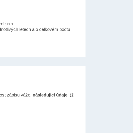
čníkem
otlivých letech a o celkovém počtu
ost zápisu váže,
následující údaje
: (§