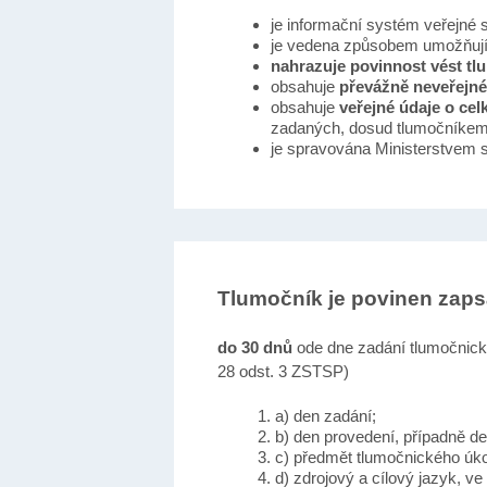
je informační systém veřejné 
je vedena způsobem umožňuj
nahrazuje povinnost vést tl
obsahuje
převážně neveřejné
obsahuje
veřejné údaje o ce
zadaných, dosud tlumočníkem
je spravována Ministerstvem s
Tlumočník je povinen zaps
do 30 dnů
ode dne zadání tlumočnick
28 odst. 3 ZSTSP)
a) den zadání;
b) den provedení, případně d
c) předmět tlumočnického úk
d) zdrojový a cílový jazyk, v