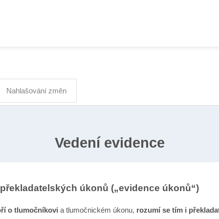
Nahlašování změn
Vedení evidence
 překladatelských úkonů („evidence úkonů“)
ří o tlumočníkovi
a tlumočnickém úkonu,
rozumí se tím i překlada