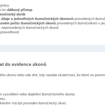
správy
ícím
dálkový přístup
umočnický deník
 údaje o jednotlivých tlumočnických úkonech
provedených tlumo
lkovém počtu tlumočnických úkonů
provedených tlumočníkem v jedn
 neprovedených tlumočnických úkonů
pravedlnosti
at do evidence úkonů
ého úkonu nebo ode dne, kdy nastala skutečnost, ke které se povinn
en vysvětlení nebo doplnění tlumočnického úkonu;
onu;
e kterém má být proveden tlumočnický úkon;